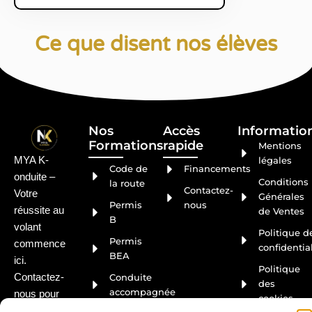
Ce que disent nos élèves
Nos
Accès
Informatio
Formations
rapide ​
Mentions
légales
MYA K-
Code de
Financements
onduite –
Conditions
la route
Contactez-
Votre
Générales
Permis
nous
réussite au
de Ventes
B
volant
Politique d
Permis
commence
confidential
BEA
ici.
Politique
Conduite
Contactez-
des
accompagnée
nous pour
cookies
plus